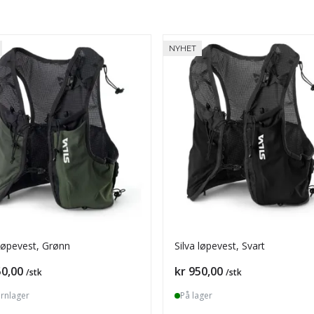
NYHET
 løpevest, Grønn
Silva løpevest, Svart
Pris
50,00
kr 950,00
/stk
/stk
ernlager
På lager