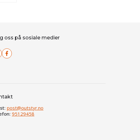
g oss på sosiale medier
ntakt
st:
post@outstyr.no
efon:
95129458