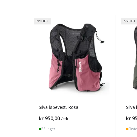
NYHET
NYHET
Silva løpevest, Rosa
Silva
Pris
Pris
kr 950,00
kr 9
/stk
På lager
Ekst