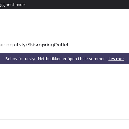
gg netthandel
ær og utstyr
Skismøring
Outlet
Behov for utstyr. Nettbutikken er åpen i hele sommer -
Les mer