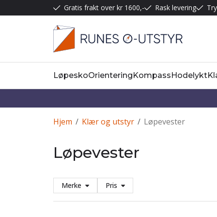
Gratis frakt over kr 1600,-
Rask levering
Try
Løpesko
Orientering
Kompass
Hodelykt
Kl
Hjem
/
Klær og utstyr
/
Løpevester
Løpevester
Merke
Pris