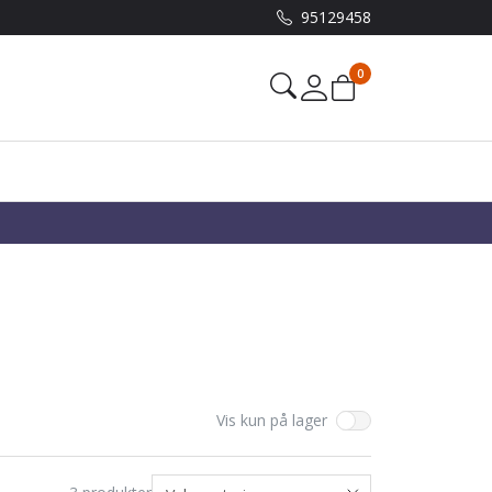
95129458
0
Mine sider
Vis kun på lager