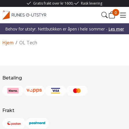
Gratis frakt over kr 1600,-
Rask levering
0
Behov for utstyr. Nettbutikken er åpen i hele sommer -
Les mer
Hjem
/
OL Tech
Betaling
Frakt