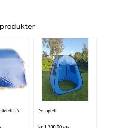
 produkter
lietelt blå
Popuptelt
Postbeskriv
Pris
Pris
kr 1 700,00
kr 200,00
k
/stk