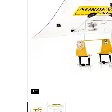
1
/
2