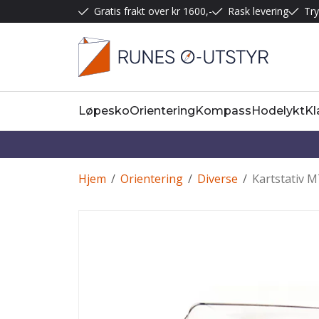
Gratis frakt over kr 1600,-
Rask levering
Try
Løpesko
Orientering
Kompass
Hodelykt
Kl
Hjem
/
Orientering
/
Diverse
/
Kartstativ 