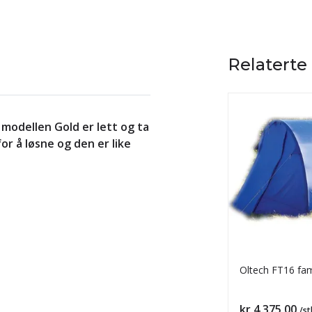
Relaterte
 modellen Gold er lett og ta
r å løsne og den er like
Oltech FT16 fami
Pris
kr 4 375,00
/st