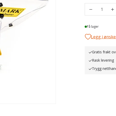
1
Lager
På lager
Legg i ønske
Gratis frakt ov
Rask levering
Trygg netthan