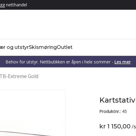
gg netthandel
ær og utstyr
Skismøring
Outlet
Behov for utstyr. Nettbutikken er åpen i hele sommer -
Les mer
MTB-Extreme Gold
Kartstati
Produktnr.:
45
kr 1 150,00
/
s