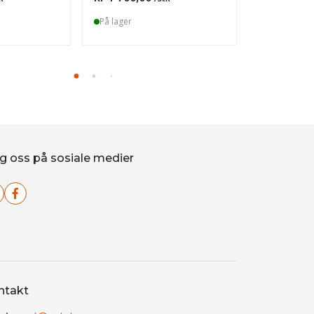
På lager
På lager
g oss på sosiale medier
ntakt