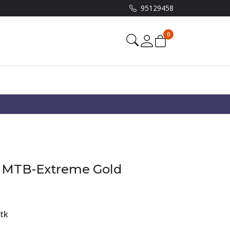
95129458
0
Mine sider
v MTB-Extreme Gold
tk